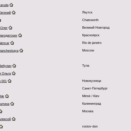
Garuda
Якутск
Евгений
Chatsworth
Великий Новгород
 Олег
Красноярск
лагодатских
Rio de janeiro
Alencar
Moscow
amancheskaya
Тула
бибулин
я Ольга
Новокузнецк
н 001
Санкт-Петербург
Minsk / Kiev
hik
Калининград
китина
Москва
Алексей
rostov-don