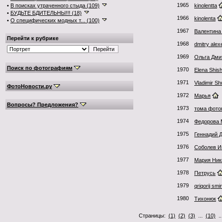
1965
•
В поисках утраченного стыда (109)
kinolentta
•
БУДЬТЕ БДИТЕЛЬНЫ!!! (18)
1966
kinolenta
•
О специфических модных т... (100)
1967
Валентина
Перейти к рубрике
1968
dmitry alex
1969
Ольга Дми
Поиск по фотографиям
1970
Elena Shis
1971
Vladimir S
ФотоНовости.ру
1972
Марья
Вопросы? Предложения?
1973
тома фото
1974
Федорова 
1975
Геннадий 
1976
Соболев И
1977
Мария Ни
1978
Петрусь
1979
qriqorij smi
1980
Тихонюк
Страницы:
(1)
(2)
(3)
...
(10)
.