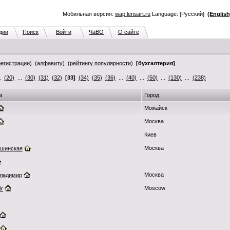
Мобильная версия:
wap.lensart.ru
Language: [Русский]
(English
дии
Поиск
Войти
ЧаВО
О сайте
регистрации)
(алфавиту)
(рейтингу популярности)
[бухгалтерия]
..
(20)
...
(30)
(31)
(32)
[33]
(34)
(35)
(36)
...
(40)
...
(50)
...
(130)
...
(238)
а
Город
Можайск
Москва
Киев
Москва
ушинская
Москва
ладимир
Moscow
ir