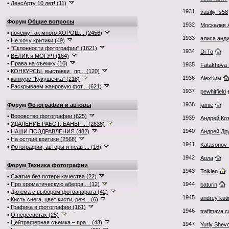
•
ЛенсАрту 10 лет! (11)
1931
vasiliy_s58
Форум
Общие вопросы
1932
Москалев 
•
почему так много ХОРОШ... (2456)
1933
алиса анд
•
Не хочу критики (49)
•
"Склонности фотографии" (1821)
1934
Di To
•
ВЕЛИК и МОГУЧ (164)
•
Права на съемку (10)
1935
Fatakhova 
•
КОНКУРСЫ, выставки , пр... (120)
1936
AlexКим
•
конкурс "Кукушечка" (218)
•
Раскрываем жанровую фот... (621)
1937
pewhitfield
1938
Форум
Фотографии и авторы
jamie
•
Воровство фотографии (625)
1939
Андрей Ко
•
УДАЛЕНИЕ РАБОТ, БАНЫ: ... (2636)
1940
•
НАШИ ПОЗДРАВЛЕНИЯ (482)
Андрей Др
•
На остриё критики (2568)
1941
Katasonov 
•
Фотографии, авторы и неавт... (16)
1942
Аола
Форум
Техника фотографии
1943
Tolkien
•
Сжатие без потери качества (22)
•
Про хроматическую аберра... (12)
1944
baturin
•
Дилема с выбором фотоапарата (42)
1945
andrey kuti
•
Кисть снега, цвет кисти, реж... (6)
•
Графика в фотографии (181)
1946
trafimava.
•
О пересветах (25)
•
Цейтраферная съемка – пра... (43)
1947
Yuriy Shev