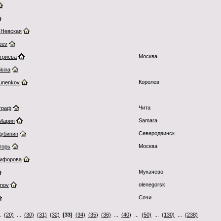
 Невская
eev
Москва
триева
hkina
Королев
hunenkov
Чита
граф
Samara
Мария
Северодвинск
Дубинин
Москва
горь
кифорова
Мукачево
olenegorsk
rnov
Сочи
..
(20)
...
(30)
(31)
(32)
[33]
(34)
(35)
(36)
...
(40)
...
(50)
...
(130)
...
(238)