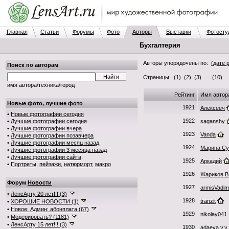
Главная
Статьи
Форумы
Фото
Авторы
Выставки
Фотосту
Бухгалтерия
Авторы упорядочены по:
(дате 
Поиск по авторам
Страницы:
(1)
(2)
(3)
...
(10)
.
имя автора/техника/город
Рейтинг
Имя автор
Новые фото, лучшие фото
1921
Алексееч
•
Новые фотографии сегодня
1922
•
Лучшие фотографии сегодня
saganshy
•
Лучшие фотографии вчера
1923
Vanda
•
Лучшие фотографии позавчера
•
Лучшие фотографии месяц назад
1924
Марина С
•
Лучшие фотографии 3 месяца назад
•
Лучшие фотографии сайта
:
1925
Аркадий
•
Портреты
,
пейзажи
,
натюрморт
,
макро
1926
Жариков В
Форум
Новости
1927
armisVadim
•
ЛенсАрту 20 лет!!! (3)
1928
tranzit
•
ХОРОШИЕ НОВОСТИ (1)
•
Новое: Админ: абонплата (67)
1929
nikolay041
•
Модерировать? (1181)
•
ЛенсАрту 15 лет!!! (3)
1930
adaeva.v.v