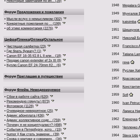
•
Некоторые замечания по ин... (39)
1948
Megalara 
Форум
Предложения и пожелания
1949
Мунгалов 
•
Мысли вслух о немыслимом (302)
1950
katsimba
•
Конкретные пожелания по ... (199)
•
об этике комментария (2276)
1951
Шишкунов
1952
Николай Б
Цифра
/
Пленка
/
Оптика
/
Остальное
1953
Francisco 
•
Чистящая салфетка (23)
•
Где брать бумагу? (1)
1954
Tatiana L
•
Canon EF 16-35 f/2.8 L II или... (18)
•
Продаю canon extender ef 2x III (8)
1955
гена
•
Куплю Canon EF 24-70mm f/2... (6)
1956
Руслан Ха
Форум
Приглашаю в путешествие
1957
Красовска
1958
Константи
Форум
Флейм. Немодерируемое
1959
Sofi
•
Сбои в работе сайта (620)
•
Рекомендую глянуть! (873)
1960
Ivan Petruc
•
Фотоюмор (1128)
•
Очевидное-невероятное (25)
1961
Лариса Ни
•
Админ: абонплата (436)
1962
Еленочка
•
Админ: коллективное соде... (759)
•
Почему я не концептуалист? (498)
1963
Чепленко 
•
События в Петербурге, кото... (15)
•
humor || Как стать знамени... (39)
1964
Slava Udo
•
Снова о критике и современ... (34)