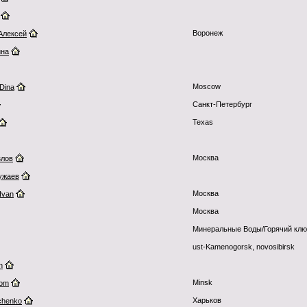
Воронеж
Алексей
ина
Moscow
Dina
Санкт-Петербург
Texas
Москва
злов
ужаев
Москва
Ivan
Москва
Минеральные Воды/Горячий кл
ust-Kamenogorsk, novosibirsk
n
Minsk
com
Харьков
chenko