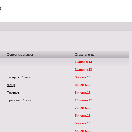
)
Основные жанры
Оплачено до
11.июня.13
11.июня.13
Портрет, Разное
8.июня.13
Жанр
8.июня.13
Портрет
8.июня.13
Природа, Разное
10.июля.13
7.июня.13
5.июня.13
5.июня.13
4.июня.13