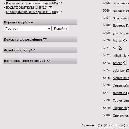
5865
•
В поисках утраченного стыда (109)
pavel ando
•
БУДЬТЕ БДИТЕЛЬНЫ!!! (18)
5866
Зиборов А
•
О специфических модных т... (100)
5867
Земфира Х
Перейти к рубрике
5868
Борисов П
5869
yura-lyapus
Поиск по фотографиям
5870
Матун
5871
Me
ФотоНовости.ру
5872
mihail mk_
Вопросы? Предложения?
5873
Amalia
5874
splendor
5875
Мария Фил
5876
Истенный 
5877
Лилиянея
5878
Tvoya_Ler
5879
Dolphin78
5880
Светлячок
Страницы:
(1)
(2)
(3)
...
(70)
.