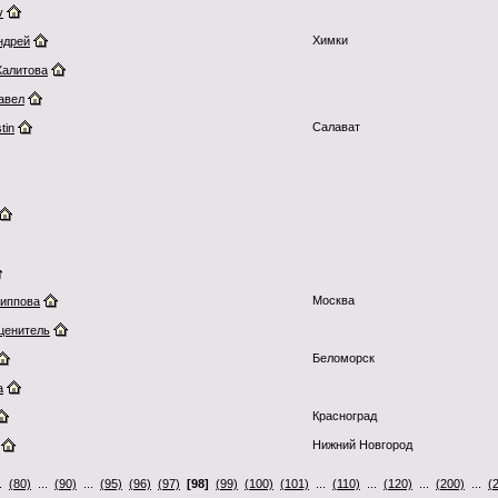
v
Химки
ндрей
алитова
авел
Салават
tin
Москва
иппова
ценитель
Беломорск
a
Красноград
Нижний Новгород
..
(80)
...
(90)
...
(95)
(96)
(97)
[98]
(99)
(100)
(101)
...
(110)
...
(120)
...
(200)
...
(