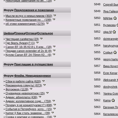
•
Некоторые замечания по ин... (39)
5848
Сергей Бы
Форум
Предложения и пожелания
5849
Яна Гайво
•
Мысли вслух о немыслимом (302)
5850
МАНик
•
Конкретные пожелания по ... (199)
•
об этике комментария (2276)
5851
Куликова
5852
olga M
Цифра
/
Пленка
/
Оптика
/
Остальное
5853
dzintraregi
•
Чистящая салфетка (23)
•
Где брать бумагу? (1)
5854
harutyunya
•
Canon EF 16-35 f/2.8 L II или... (18)
•
Продаю canon extender ef 2x III (8)
5855
Софья
•
Куплю Canon EF 24-70mm f/2... (6)
5856
georg hark
Форум
Приглашаю в путешествие
5857
Вика Коче
5858
Exte Kenar
Форум
Флейм. Немодерируемое
5859
Aleksandr
•
Сбои в работе сайта (620)
•
Рекомендую глянуть! (873)
5860
dovbyshnk
•
Фотоюмор (1128)
•
Очевидное-невероятное (25)
5861
Yanina Got
•
Админ: абонплата (436)
5862
Kama
•
Админ: коллективное соде... (759)
•
Почему я не концептуалист? (498)
5863
Евгения П
•
События в Петербурге, кото... (15)
•
humor || Как стать знамени... (39)
5864
Каталевск
•
Снова о критике и современ... (34)