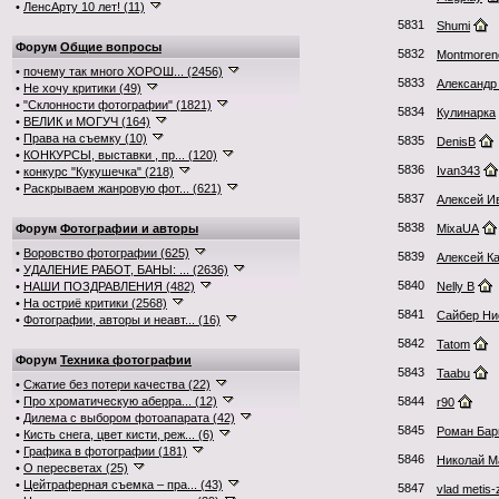
•
ЛенсАрту 10 лет! (11)
5831
Shumi
Форум
Общие вопросы
5832
Montmoren
•
почему так много ХОРОШ... (2456)
5833
Александр
•
Не хочу критики (49)
•
"Склонности фотографии" (1821)
5834
Кулинарка
•
ВЕЛИК и МОГУЧ (164)
•
Права на съемку (10)
5835
DenisB
•
КОНКУРСЫ, выставки , пр... (120)
5836
Ivan343
•
конкурс "Кукушечка" (218)
•
Раскрываем жанровую фот... (621)
5837
Алексей И
5838
Форум
Фотографии и авторы
MixaUA
•
Воровство фотографии (625)
5839
Алексей К
•
УДАЛЕНИЕ РАБОТ, БАНЫ: ... (2636)
5840
•
НАШИ ПОЗДРАВЛЕНИЯ (482)
Nelly B
•
На остриё критики (2568)
5841
Сайбер Ни
•
Фотографии, авторы и неавт... (16)
5842
Tatom
Форум
Техника фотографии
5843
Taabu
•
Сжатие без потери качества (22)
•
Про хроматическую аберра... (12)
5844
r90
•
Дилема с выбором фотоапарата (42)
5845
Роман Бар
•
Кисть снега, цвет кисти, реж... (6)
•
Графика в фотографии (181)
5846
Николай 
•
О пересветах (25)
•
Цейтраферная съемка – пра... (43)
5847
vlad metis