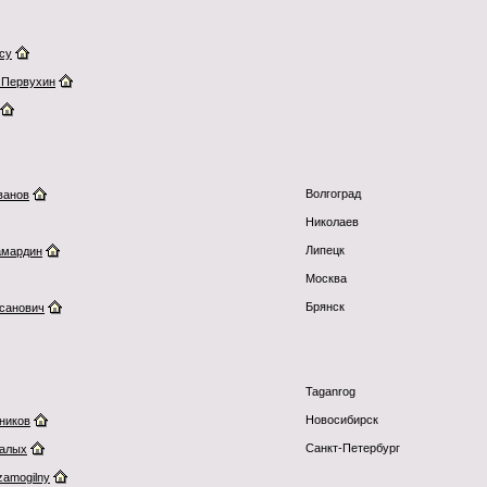
cy
 Первухин
Волгоград
ванов
Николаев
Липецк
амардин
Москва
Брянск
санович
Taganrog
Новосибирск
ников
Санкт-Петербург
Малых
-zamogilny