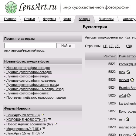
Главная
Статьи
Форумы
Фото
Авторы
Выставки
Фотосту
Бухгалтерия
Авторы упорядочены по:
(дате 
Поиск по авторам
Страницы:
(1)
(2)
(3)
...
(70)
.
имя автора/техника/город
Рейтинг
Имя автор
Новые фото, лучшие фото
5821
korolik@ju
•
Новые фотографии сегодня
5822
•
Лучшие фотографии сегодня
max
•
Лучшие фотографии вчера
5823
matvct
•
Лучшие фотографии позавчера
•
Лучшие фотографии месяц назад
5824
Branka Ba
•
Лучшие фотографии 3 месяца назад
•
Лучшие фотографии сайта
:
5825
w0al
•
Портреты
,
пейзажи
,
натюрморт
,
макро
5826
kartoshech
Форум
Новости
5827
Кристофер
•
ЛенсАрту 20 лет!!! (3)
5828
ash
•
ХОРОШИЕ НОВОСТИ (1)
•
Новое: Админ: абонплата (67)
5829
maniacscien
•
Модерировать? (1181)
•
ЛенсАрту 15 лет!!! (3)
5830
Plugplay