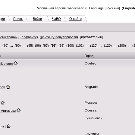
Мобильная версия:
wap.lensart.ru
Language: [Русский]
(English
дии
Поиск
Войти
ЧаВО
О сайте
регистрации)
(алфавиту)
(рейтингу популярности)
[бухгалтерия]
..
(80)
...
(90)
...
(95)
(96)
(97)
[98]
(99)
(100)
(101)
...
(110)
...
(120)
...
(200)
...
(
а
Город
Quebec
stice.com
Belgrade
rnak
Moscow
Odessa
 Артемски
Кузнецовск
tist
чамзинка