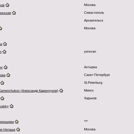
Москва
ков
Cевастополь
ронская
Архангельск
Москва
na
yerevan
n
Ахтырка
ov
Санкт-Петербург
това
St.Peterburg
Минск
 Kamenchukov (Александр Каменчуков)
Харьков
sulsky
***
рокошева
Москва
ая Наташа