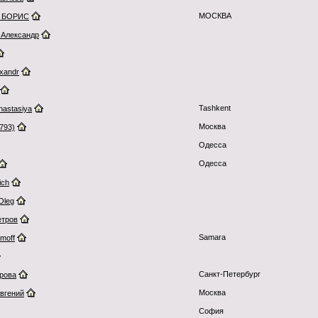
МОСКВА
 БОРИС
 Александр
xandr
Tashkent
nastasiya
Москва
793)
Одесса
Одесса
ich
Oleg
етров
Samara
amoff
Санкт-Петербург
рова
Москва
вгений
София