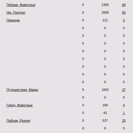
Пейзаж, Животные
0
1350
69
Ню, Портрет
0
2938
50
Природа
0
121
3
0
0
0
0
0
0
0
0
0
0
0
0
0
0
0
0
0
0
0
0
0
0
0
0
Путешествия, Макро
0
1842
27
0
0
0
Город, Животные
0
168
4
0
43
1
Пейзаж, Разное
0
537
25
0
0
0