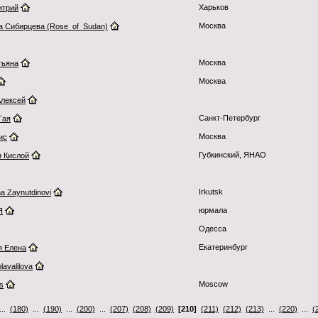
Харьков
итрий
Москва
а Сибирцева (Rose_of_Sudan)
Москва
тьяна
Москва
Алексей
Санкт-Петербург
Тая
Москва
ис
Губкинский, ЯНАО
н Кислой
Irkutsk
na Zaynutdinovi
юрмала
Я
Одесса
Екатеринбург
я Елена
lavalilova
Moscow
s
..
(180)
...
(190)
...
(200)
...
(207)
(208)
(209)
[210]
(211)
(212)
(213)
...
(220)
...
(