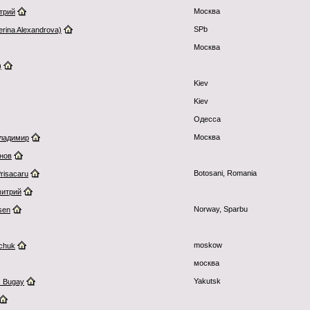
Москва
трий
SPb
erina Alexandrova)
Москва
)
Kiev
Kiev
Одесса
Москва
ладимир
нов
Botosani, Romania
risacaru
митрий
Norway, Sparbu
sen
moskow
chuk
москва
Yakutsk
. Bugay