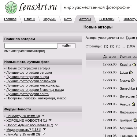
Главная
Статьи
Форумы
Фото
Авторы
Выставки
Фотосту
Новые авторы
Авторы упорядочены по:
[дате 
Поиск по авторам
Страницы:
(1)
(2)
(3)
...
(100)
.
имя автора/техника/город
Дата рег
Имя автор
Новые фото, лучшие фото
12.окт.06
Ksusha
•
Новые фотографии сегодня
12.окт.06
•
Лучшие фотографии сегодня
Luiza
•
Лучшие фотографии вчера
12.окт.06
Nusya
•
Лучшие фотографии позавчера
•
Лучшие фотографии месяц назад
12.окт.06
Sanechka
•
Лучшие фотографии 3 месяца назад
•
Лучшие фотографии сайта
:
12.окт.06
Вячеслав (
•
Портреты
,
пейзажи
,
натюрморт
,
макро
12.окт.06
Алеша
Форум
Новости
12.окт.06
Ляфамовн
•
ЛенсАрту 20 лет!!! (3)
12.окт.06
qweqwe
•
ХОРОШИЕ НОВОСТИ (1)
•
Новое: Админ: абонплата (67)
11.окт.06
Мариничев
•
Модерировать? (1181)
•
ЛенсАрту 15 лет!!! (3)
11.окт.06
Татьяна П