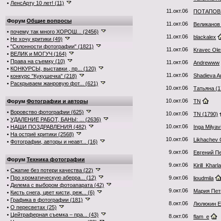
•
ЛенсАрту 10 лет! (11)
11.окт.06
ПОТАПОВ
Форум
Общие вопросы
11.окт.06
Великанов
•
почему так много ХОРОШ... (2456)
11.окт.06
blackalex
•
Не хочу критики (49)
•
"Склонности фотографии" (1821)
11.окт.06
Kravec Ole
•
ВЕЛИК и МОГУЧ (164)
•
Права на съемку (10)
11.окт.06
Andrewww
•
КОНКУРСЫ, выставки , пр... (120)
11.окт.06
Shadieva A
•
конкурс "Кукушечка" (218)
•
Раскрываем жанровую фот... (621)
10.окт.06
Татьяна (1
10.окт.06
Форум
Фотографии и авторы
TN
•
Воровство фотографии (625)
10.окт.06
TN (1790)
•
УДАЛЕНИЕ РАБОТ, БАНЫ: ... (2636)
10.окт.06
•
НАШИ ПОЗДРАВЛЕНИЯ (482)
Inga Milyav
•
На остриё критики (2568)
10.окт.06
Likhachev 
•
Фотографии, авторы и неавт... (16)
9.окт.06
Евгений П
Форум
Техника фотографии
9.окт.06
Kirill_Kharl
•
Сжатие без потери качества (22)
•
Про хроматическую аберра... (12)
9.окт.06
lioudmila
•
Дилема с выбором фотоапарата (42)
9.окт.06
Мария Пет
•
Кисть снега, цвет кисти, реж... (6)
•
Графика в фотографии (181)
8.окт.06
Люлюкин Е
•
О пересветах (25)
•
Цейтраферная съемка – пра... (43)
8.окт.06
flam_e