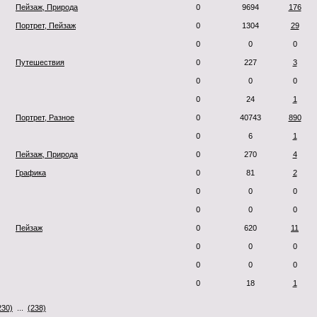
Пейзаж, Природа
0
9694
176
Портрет, Пейзаж
0
1304
29
0
0
0
Путешествия
0
227
3
0
0
0
0
24
1
Портрет, Разное
0
40743
890
0
6
1
Пейзаж, Природа
0
270
4
Графика
0
81
2
0
0
0
0
0
0
Пейзаж
0
620
11
0
0
0
0
0
0
0
18
1
230)
...
(238)