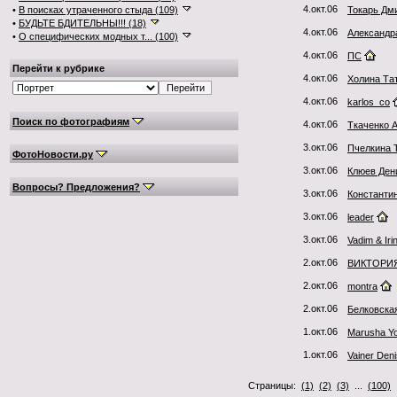
4.окт.06
•
В поисках утраченного стыда (109)
Токарь Дм
•
БУДЬТЕ БДИТЕЛЬНЫ!!! (18)
4.окт.06
Александр
•
О специфических модных т... (100)
4.окт.06
ПС
Перейти к рубрике
4.окт.06
Холина Та
4.окт.06
karlos_co
Поиск по фотографиям
4.окт.06
Ткаченко 
3.окт.06
Пчелкина 
ФотоНовости.ру
3.окт.06
Клюев Ден
Вопросы? Предложения?
3.окт.06
Константи
3.окт.06
leader
3.окт.06
Vadim & Iri
2.окт.06
ВИКТОРИ
2.окт.06
montra
2.окт.06
Белковска
1.окт.06
Marusha Yo
1.окт.06
Vainer Deni
Страницы:
(1)
(2)
(3)
...
(100)
.