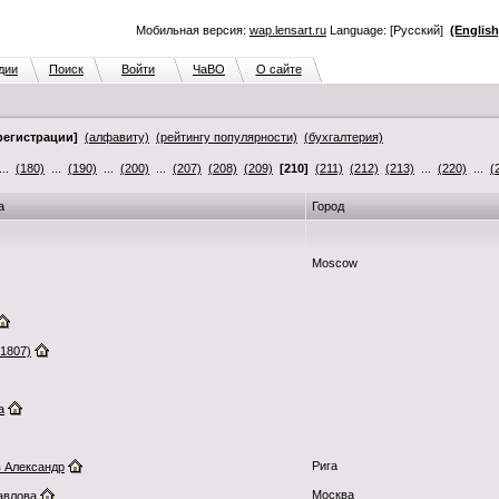
Мобильная версия:
wap.lensart.ru
Language: [Русский]
(English
дии
Поиск
Войти
ЧаВО
О сайте
регистрации]
(алфавиту)
(рейтингу популярности)
(бухгалтерия)
..
(180)
...
(190)
...
(200)
...
(207)
(208)
(209)
[210]
(211)
(212)
(213)
...
(220)
...
(
а
Город
Moscow
1807)
а
Рига
 Александр
Москва
авлова