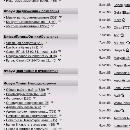
•
Некоторые замечания по ин... (39)
8.окт.06
Борец Дми
Форум
Предложения и пожелания
8.окт.06
Gella (Ekat
•
Мысли вслух о немыслимом (302)
8.окт.06
Олег
•
Конкретные пожелания по ... (199)
•
об этике комментария (2276)
7.окт.06
Olya (1777
7.окт.06
Ann
Цифра
/
Пленка
/
Оптика
/
Остальное
7.окт.06
Ann Ann
•
Чистящая салфетка (23)
•
Где брать бумагу? (1)
6.окт.06
Надія А
•
Canon EF 16-35 f/2.8 L II или... (18)
•
Продаю canon extender ef 2x III (8)
6.окт.06
Макунин В
•
Куплю Canon EF 24-70mm f/2... (6)
6.окт.06
Марат Дзю
Форум
Приглашаю в путешествие
5.окт.06
Ghenadie P
5.окт.06
королёв д
Форум
Флейм. Немодерируемое
5.окт.06
Lena Bernt
•
Сбои в работе сайта (620)
•
Рекомендую глянуть! (873)
5.окт.06
Atali
•
Фотоюмор (1128)
•
Очевидное-невероятное (25)
5.окт.06
VadikCobyl
•
Админ: абонплата (436)
5.окт.06
olga
•
Админ: коллективное соде... (759)
•
Почему я не концептуалист? (498)
5.окт.06
Alexandr N
•
События в Петербурге, кото... (15)
•
humor || Как стать знамени... (39)
4.окт.06
kamushek
•
Снова о критике и современ... (34)