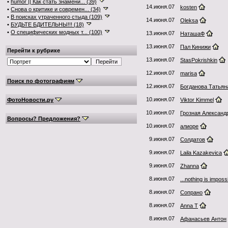
•
humor || Как стать знамени... (39)
14.июня.07
kosten
•
Снова о критике и современ... (34)
•
В поисках утраченного стыда (109)
14.июня.07
Oleksa
•
БУДЬТЕ БДИТЕЛЬНЫ!!! (18)
•
О специфических модных т... (100)
13.июня.07
НаташаФ
13.июня.07
Пал Кинижи
Перейти к рубрике
13.июня.07
StasPokrishkin
12.июня.07
marisa
Поиск по фотографиям
12.июня.07
Богданова Татьян
10.июня.07
ФотоНовости.ру
Viktor Kimmel
10.июня.07
Грозная Александ
Вопросы? Предложения?
10.июня.07
алиоре
9.июня.07
Солдатов
9.июня.07
Laila Kazakevica
9.июня.07
Zhanna
8.июня.07
...nothing is impossi
8.июня.07
Сопрано
8.июня.07
Anna T
8.июня.07
Афанасьев Антон