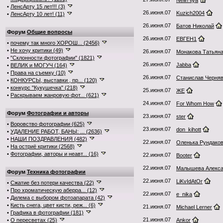
Nelin Ilya
•
ЛенсАрту 15 лет!!! (3)
26.июня.07
Kuzich2004
•
ЛенсАрту 10 лет! (11)
26.июня.07
Батов Николай
Форум
Общие вопросы
26.июня.07
ЕВГЕН1
•
почему так много ХОРОШ... (2456)
•
Не хочу критики (49)
26.июня.07
Монакова Татьян
•
"Склонности фотографии" (1821)
26.июня.07
Jabba
•
ВЕЛИК и МОГУЧ (164)
•
Права на съемку (10)
26.июня.07
Станислав Черня
•
КОНКУРСЫ, выставки , пр... (120)
•
конкурс "Кукушечка" (218)
25.июня.07
ЖЕ
•
Раскрываем жанровую фот... (621)
24.июня.07
For Whom How
Форум
Фотографии и авторы
23.июня.07
ster
•
Воровство фотографии (625)
23.июня.07
don_kihott
•
УДАЛЕНИЕ РАБОТ, БАНЫ: ... (2636)
•
НАШИ ПОЗДРАВЛЕНИЯ (482)
22.июня.07
Оленька Рундако
•
На остриё критики (2568)
•
Фотографии, авторы и неавт... (16)
22.июня.07
Booter
22.июня.07
Малышева Алекса
Форум
Техника фотографии
22.июня.07
LiKvIdAtOr
•
Сжатие без потери качества (22)
•
Про хроматическую аберра... (12)
22.июня.07
e_nika
•
Дилема с выбором фотоапарата (42)
•
Кисть снега, цвет кисти, реж... (6)
21.июня.07
Michael Lerner
•
Графика в фотографии (181)
21.июня.07
•
О пересветах (25)
Ankor