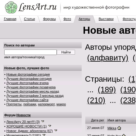
Главная
Статьи
Форумы
Фото
Авторы
Выставки
Фотосту
Новые ав
Авторы упор
Поиск по авторам
(алфавиту)
имя автора/техника/город
Новые фото, лучшие фото
•
Новые фотографии сегодня
Страницы:
(1
•
Лучшие фотографии сегодня
•
Лучшие фотографии вчера
...
(189)
(190
•
Лучшие фотографии позавчера
•
Лучшие фотографии месяц назад
•
Лучшие фотографии 3 месяца назад
(210)
...
(238
•
Лучшие фотографии сайта
:
•
Портреты
,
пейзажи
,
натюрморт
,
макро
Форум
Новости
Дата рег
Имя автора
•
ЛенсАрту 20 лет!!! (3)
•
ХОРОШИЕ НОВОСТИ (1)
27.июня.07
Mikka
•
Новое: Админ: абонплата (67)
•
Модерировать? (1181)
27.июня.07