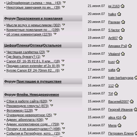
•
Цейтраферная съемка – пра... (43)
21.июня.07
igi 2163
•
Некоторые замечания по ин... (39)
20.июня.07
halke
Форум
Предложения и пожелания
20.июня.07
Рахман
•
Мысли вслух о немыслимом (302)
•
Конкретные пожелания по ... (199)
19.июня.07
S factor
•
об этике комментария (2276)
19.июня.07
An907
Цифра
/
Пленка
/
Оптика
/
Остальное
19.июня.07
Аянами Рэй
•
Чистящая салфетка (23)
19.июня.07
Vitaland
•
Где брать бумагу? (1)
•
Canon EF 16-35 f/2.8 L II или... (18)
19.июня.07
kust
•
Продаю canon extender ef 2x III (8)
17.июня.07
salta
•
Куплю Canon EF 24-70mm f/2... (6)
17.июня.07
kate barbanyaga
Форум
Приглашаю в путешествие
16.июня.07
112
15.июня.07
ТИ
Форум
Флейм. Немодерируемое
•
Сбои в работе сайта (620)
15.июня.07
Василий2007
•
Рекомендую глянуть! (873)
15.июня.07
Георгий Иванов
•
Фотоюмор (1128)
•
Очевидное-невероятное (25)
15.июня.07
alisa 416
•
Админ: абонплата (436)
•
Админ: коллективное соде... (759)
14.июня.07
Мила
•
Почему я не концептуалист? (498)
14.июня.07
•
События в Петербурге, кото... (15)
Петрович Елена