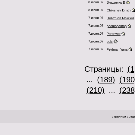
8.июня.07
Владимир В
8.июня.07
Chikishev Dmitri
7.июня.07
Потетнев Максим
7.июня.07
pecmopamop
7.июня.07
Pereswet
7.июня.07
buls
7.июня.07
Feldman Yana
Страницы:
(1
...
(189)
(190
(210)
...
(238
страница созда